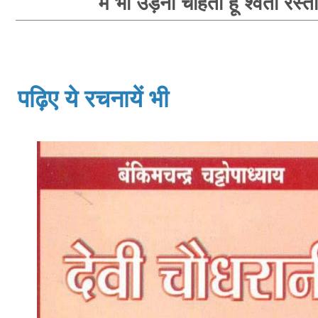
मैं भी उड़ना चाहती हूँ श्वेता रस्त
पढ़िए ये रचनायें भी