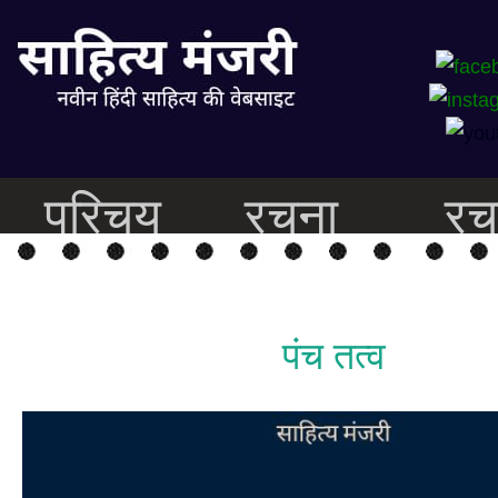
परिचय
रचना
रच
पंच तत्व