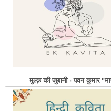
मुल्क़ की जुबानी - पवन कुमार "मा