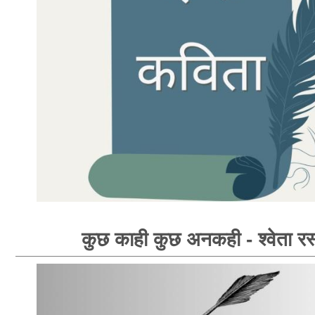
कुछ काही कुछ अनकही - श्वेता रस