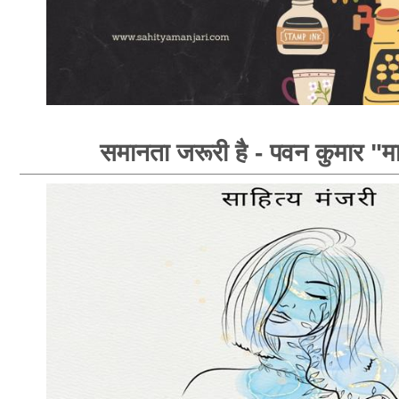
समानता जरूरी है - पवन कुमार "म