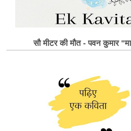
सौ मीटर की मौत - पवन कुमार "म