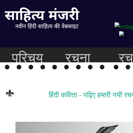
परिचय
रचना
रच
हिंदी कविता - पढ़िए हमारी नयी रचन