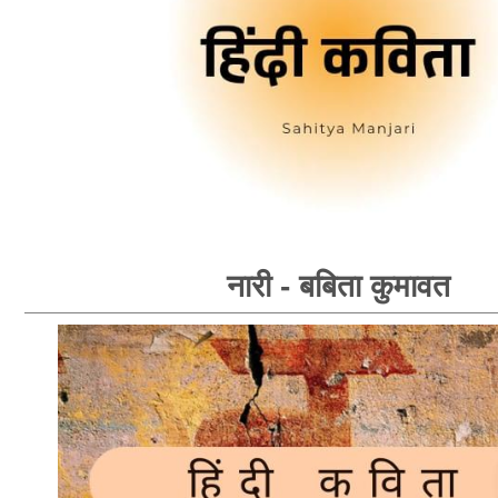
नारी - बबिता कुमावत