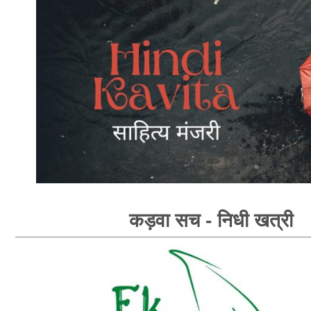
कड़वा सच - निधी खत्री