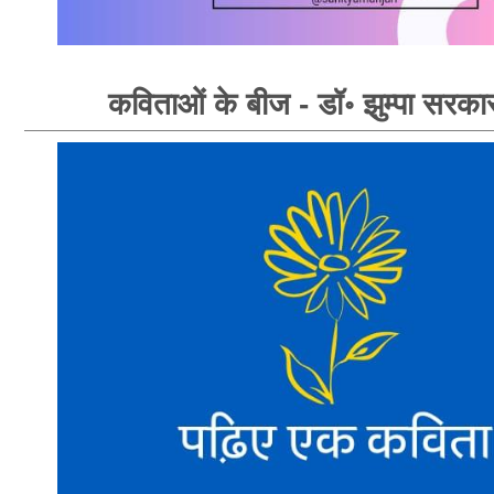
कविताओं के बीज - डॉ॰ झुम्पा सरका