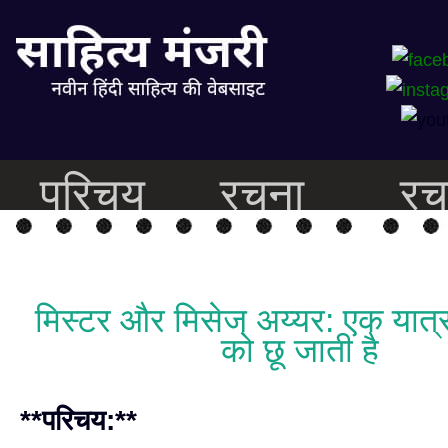
परिचय
रचना
रच
मिस्टर और मिसेज अय्यर: एक यात्र
को छू जाती है
**परिचय:**