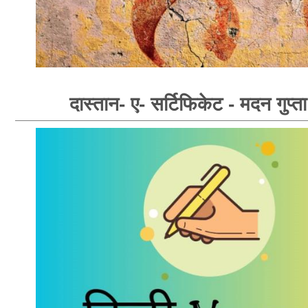
दास्तान- ए- सर्टिफिकेट - मदन गुप्ता