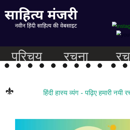
परिचय
रचना
रच
हिंदी हास्य व्यंग - पढ़िए हमारी नयी र