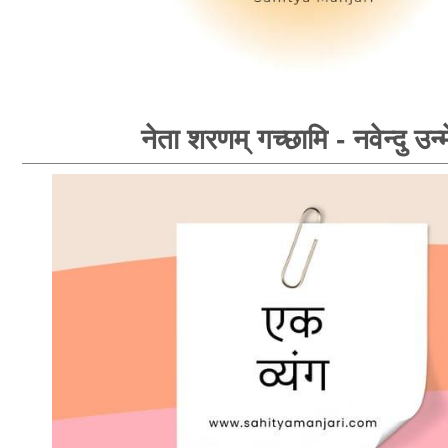
नेता शरणम् गच्छामि - नवेन्दु उन्