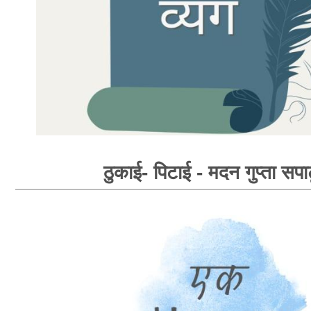
ठुकाई- पिटाई - मदन गुप्ता सपा