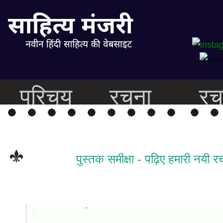
परिचय
रचना
रच
पुस्तक समीक्षा - पढ़िए हमारी नयी रच