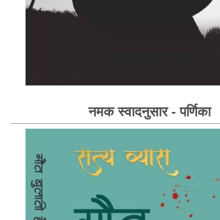
नमक स्वादनुसार - पर्णिका