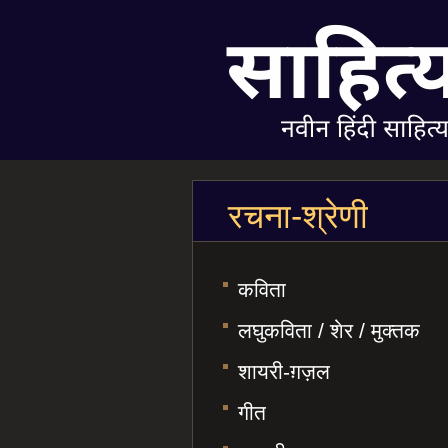
रचना-श्रेणी
कविता
लघुकविता / शेर / मुक्तक
शायरी-ग़ज़ल
गीत