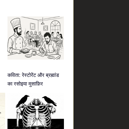
कविता: रेस्टोरेंट और ब्रह्मांड
का रसोइया मुसाफ़िर