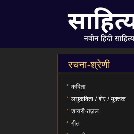
रचना-श्रेणी
कविता
लघुकविता / शेर / मुक्तक
शायरी-ग़ज़ल
गीत