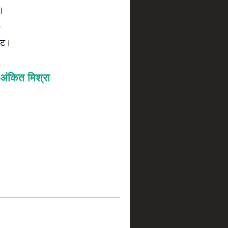
छ।
मेट।
अंकित मिश्रा