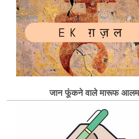
जान फूंकने वाले मारूफ आल