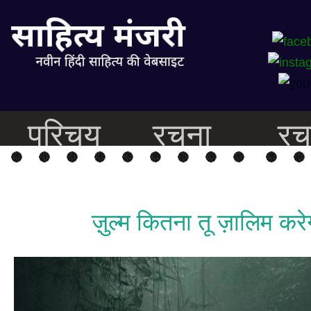
परिचय
रचना
रच
ज़ुल्म कितना तू ज़ालिम करे