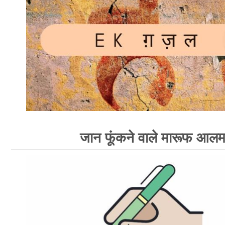
जान फूंकने वाले मारूफ आल