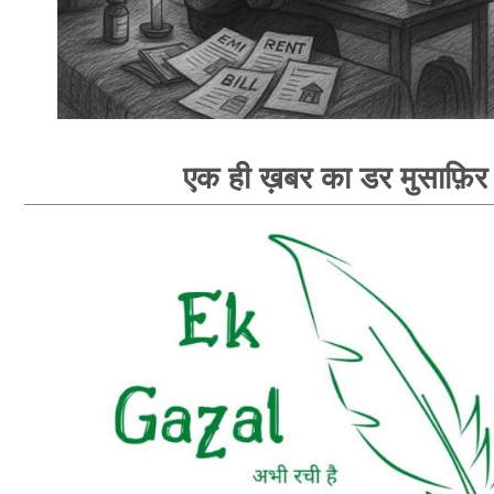
एक ही ख़बर का डर मुसाफ़िर