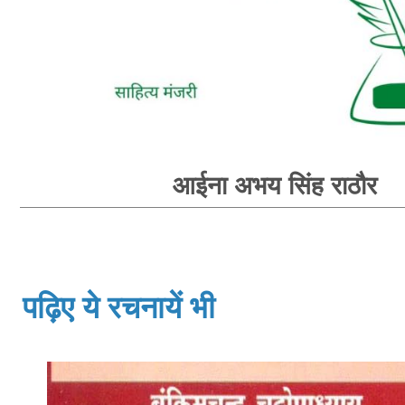
आईना अभय सिंह राठौर
पढ़िए ये रचनायें भी