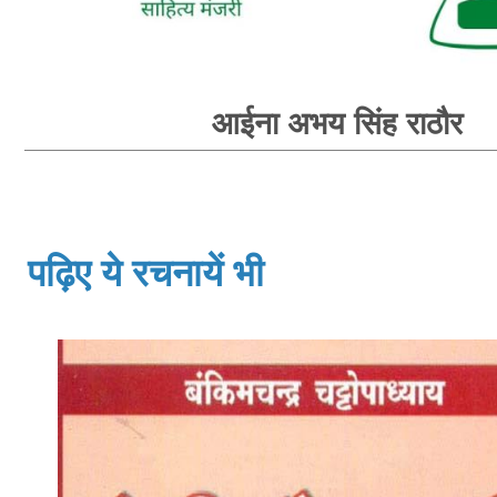
आईना अभय सिंह राठौर
पढ़िए ये रचनायें भी