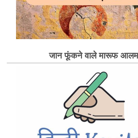
जान फूंकने वाले मारूफ आल