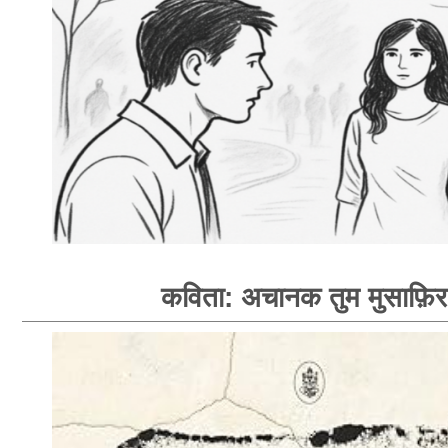
कविता: अचानक तुम मुसाफ़िर