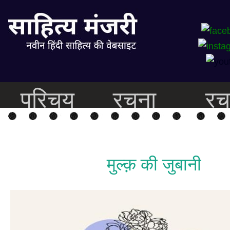
परिचय
रचना
रच
मुल्क़ की जुबानी