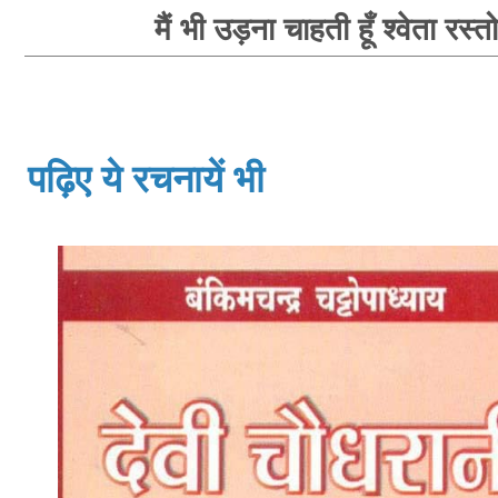
मैं भी उड़ना चाहती हूँ श्वेता रस्त
पढ़िए ये रचनायें भी