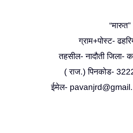
“मारुत”
ग्राम+पोस्ट- ढहरि
तहसील- नादौती जिला- कर
( राज.) पिनकोड- 322
ईमेल- pavanjrd@gmail