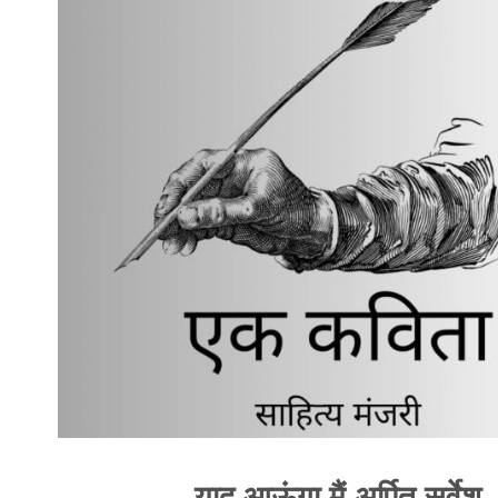
याद आऊंगा मैं अर्पित सर्वेश