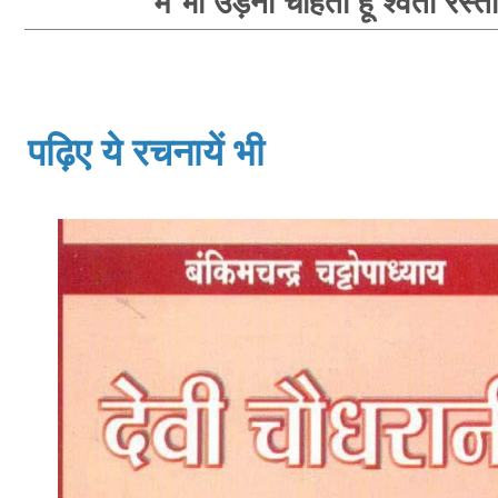
मैं भी उड़ना चाहती हूँ श्वेता रस्त
पढ़िए ये रचनायें भी