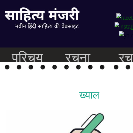
परिचय
रचना
रच
ख्याल