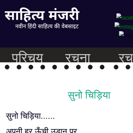
परिचय
रचना
रच
सुनो चिड़िया
सुनो चिड़िया......
अपनी हर ऊँची उड़ान पर