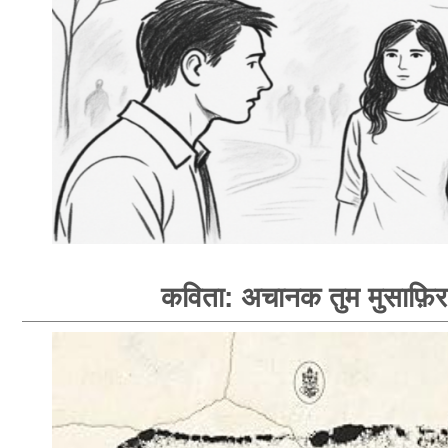
कविता: अचानक तुम मुसाफ़िर