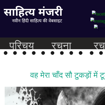
परिचय
रचना
रच
वह मेरा चाँद सौ टुकड़ों में ट