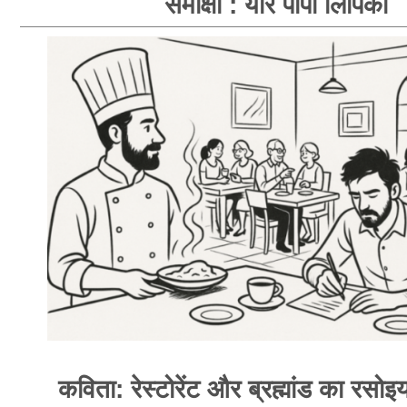
समीक्षा : यार पापा लिपिका
कविता: रेस्टोरेंट और ब्रह्मांड का रसोइय