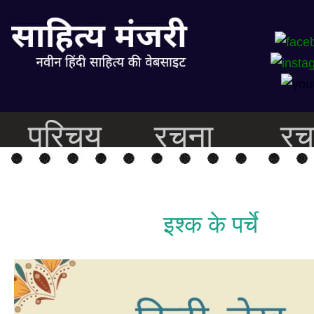
परिचय
रचना
रच
इश्क के पर्चे