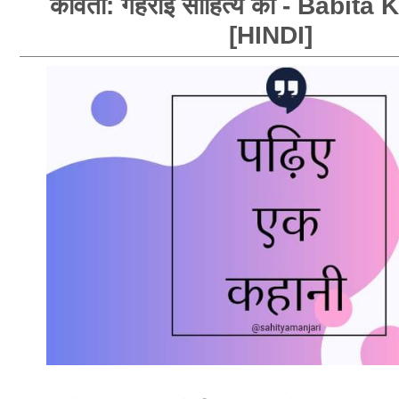
कविता: गहराई साहित्य की - Babit
[HINDI]