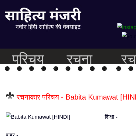
परिचय
रचना
रच
रचनाकार परिचय - Babita Kumawat [HIN
शिक्षा -
शहर -