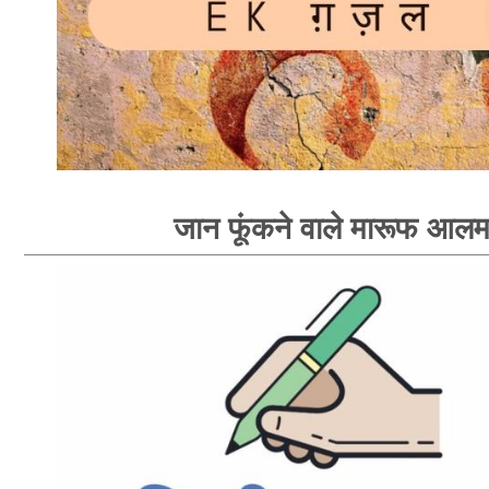
जान फूंकने वाले मारूफ आल