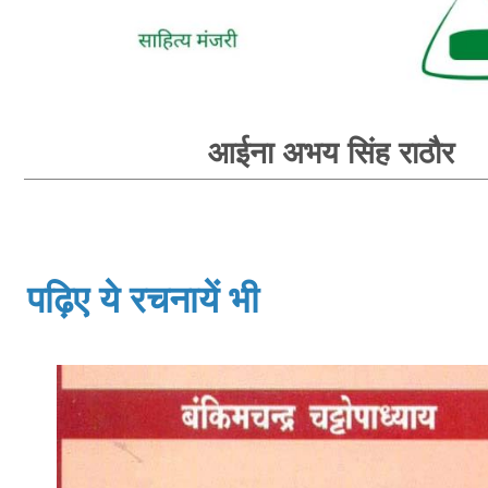
आईना अभय सिंह राठौर
पढ़िए ये रचनायें भी