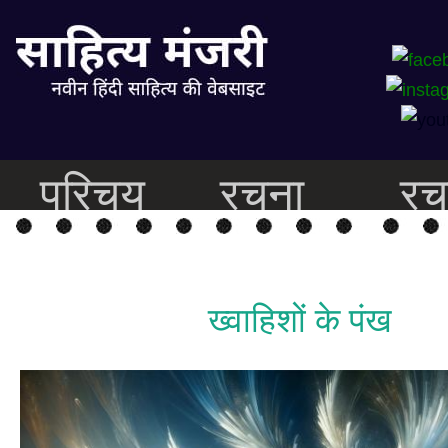
परिचय
रचना
रच
ख्वाहिशों के पंख