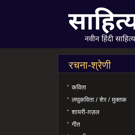
रचना-श्रेणी
कविता
लघुकविता / शेर / मुक्तक
शायरी-ग़ज़ल
गीत