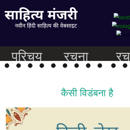
परिचय
रचना
रच
कैसी विडंबना है