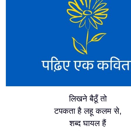
लिखने बैठूँ तो
टपकता है लहू कलम से,
शब्द घायल हैं