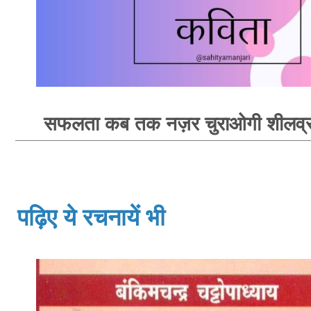
सफलता कब तक नज़र चुराओगी शीलव्रत
पढ़िए ये रचनायें भी