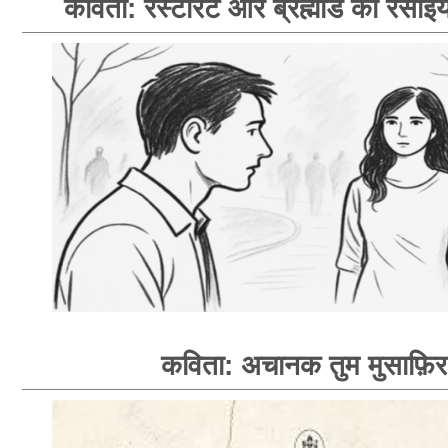
कविता: रेस्टोरेंट और ब्रह्मांड का रसोइय
कविता: अचानक तुम मुसाफ़िर