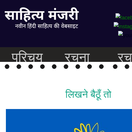
परिचय
रचना
रच
लिखने बैठूँ तो