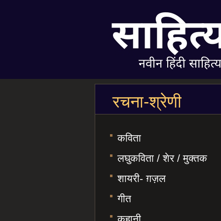
रचना-श्रेणी
कविता
लघुकविता / शेर / मुक्तक
शायरी- ग़ज़ल
गीत
कहानी