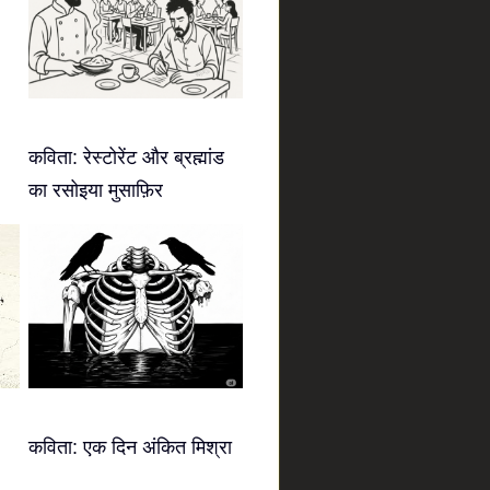
कविता: रेस्टोरेंट और ब्रह्मांड
का रसोइया मुसाफ़िर
कविता: एक दिन अंकित मिश्रा