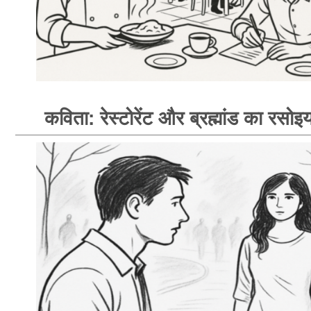
कविता: रेस्टोरेंट और ब्रह्मांड का रसोइय