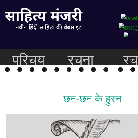
परिचय
रचना
रच
छन-छन के हुस्न