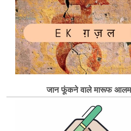
जान फूंकने वाले मारूफ आल