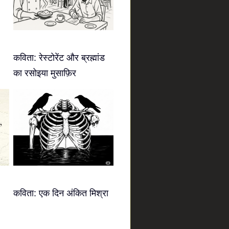
कविता: रेस्टोरेंट और ब्रह्मांड
का रसोइया मुसाफ़िर
कविता: एक दिन अंकित मिश्रा