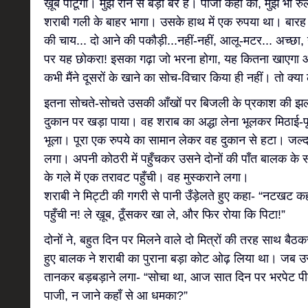
ख़ूब पीटूँगा। मुझे रोने से बड़ा बैर है। पाजी कहीं का, मुझे भी रु
शराबी गली के बाहर भागा। उसके हाथ में एक रुपया था। बारह
की चाय... दो आने की पकौड़ी...नहीं-नहीं, आलू-मटर... अच्छा, न
पर यह छोकरा! इसका गढ़ा जो भरना होगा, यह कितना खाएग
कभी मैंने दूसरों के खाने का सोच-विचार किया ही नहीं। तो क्या 
इतना सोचते-सोचते उसकी आँखों पर बिजली के प्रकाश की झ
दुकान पर खड़ा पाया। वह शराब का अद्धा लेना भूलकर मिठाई-प
भूला। पूरा एक रुपये का सामान लेकर वह दुकान से हटा। जल्द 
लगा। अपनी कोठरी में पहुँचकर उसने दोनों की पाँत बालक के
के गले में एक तरावट पहुँची। वह मुस्कराने लगा।
शराबी ने मिट्टी की गगरी से पानी उँड़ेलते हुए कहा- “नटखट कही
पहुँची न! ले ख़ूब, ठूँसकर खा ले, और फिर रोया कि पिटा!”
दोनों ने, बहुत दिन पर मिलने वाले दो मित्रों की तरह साथ बै
हुए बालक ने शराबी का पुराना बड़ा कोट ओढ़ लिया था। जब उ
तानकर बड़बड़ाने लगा- “सोचा था, आज सात दिन पर भरपेट पी
पाजी, न जाने कहाँ से आ धमका?”