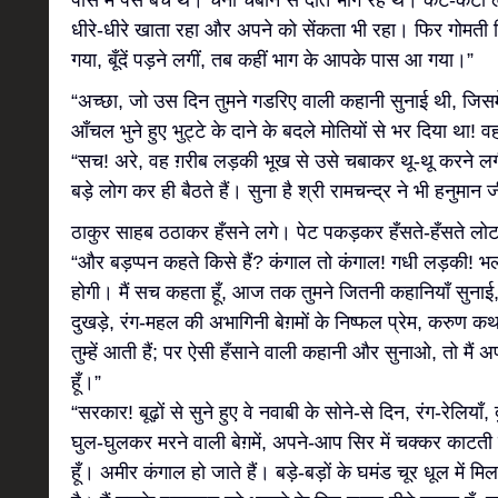
पास में पैसे बचे थे। चना चबाने से दाँत भाग रहे थे। कट-कटी ल
धीरे-धीरे खाता रहा और अपने को सेंकता भी रहा। फिर गोमती कि
गया, बूँदें पड़ने लगीं, तब कहीं भाग के आपके पास आ गया।”
“अच्छा, जो उस दिन तुमने गडरिए वाली कहानी सुनाई थी, जिसमे
आँचल भुने हुए भुट्टे के दाने के बदले मोतियों से भर दिया था! 
“सच! अरे, वह ग़रीब लड़की भूख से उसे चबाकर थू-थू करने लगी!
बड़े लोग कर ही बैठते हैं। सुना है श्री रामचन्द्र ने भी हनुमान 
ठाकुर साहब ठठाकर हँसने लगे। पेट पकड़कर हँसते-हँसते लोट
“और बड़प्पन कहते किसे हैं? कंगाल तो कंगाल! गधी लड़की! भल
होगी। मैं सच कहता हूँ, आज तक तुमने जितनी कहानियाँ सुनाई,
दुखड़े, रंग-महल की अभागिनी बेग़मों के निष्फल प्रेम, करुण कथ
तुम्हें आती हैं; पर ऐसी हँसाने वाली कहानी और सुनाओ, तो मैं
हूँ।”
“सरकार! बूढ़ों से सुने हुए वे नवाबी के सोने-से दिन, रंग-रेलियाँ, 
घुल-घुलकर मरने वाली बेग़में, अपने-आप सिर में चक्कर काटती रह
हूँ। अमीर कंगाल हो जाते हैं। बड़े-बड़ों के घमंड चूर धूल में मि