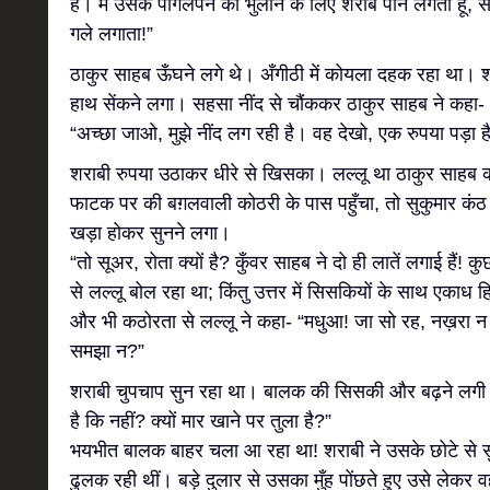
है। मैं उसके पागलपन को भुलाने के लिए शराब पीने लगता हूँ, 
गले लगाता!”
ठाकुर साहब ऊँघने लगे थे। अँगीठी में कोयला दहक रहा था। श
हाथ सेंकने लगा। सहसा नींद से चौंककर ठाकुर साहब ने कहा-
“अच्छा जाओ, मुझे नींद लग रही है। वह देखो, एक रुपया पड़ा
शराबी रुपया उठाकर धीरे से खिसका। लल्लू था ठाकुर साहब
फाटक पर की बग़लवाली कोठरी के पास पहुँचा, तो सुकुमार कंठ
खड़ा होकर सुनने लगा।
“तो सूअर, रोता क्यों है? कुँवर साहब ने दो ही लातें लगाई हैं! 
से लल्लू बोल रहा था; किंतु उत्तर में सिसकियों के साथ एकाध
और भी कठोरता से लल्लू ने कहा- “मधुआ! जा सो रह, नख़रा न कर
समझा न?”
शराबी चुपचाप सुन रहा था। बालक की सिसकी और बढ़ने लगी। 
है कि नहीं? क्यों मार खाने पर तुला है?”
भयभीत बालक बाहर चला आ रहा था! शराबी ने उसके छोटे से सुन्दर
ढुलक रही थीं। बड़े दुलार से उसका मुँह पोंछते हुए उसे ल