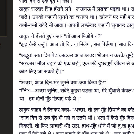
सात दिन से एक बूँद भी नहीं।”
ठाकुर सरदार सिंह हँसने लगे। लखनऊ में लड़का पढ़ता था। 
जाते। उनको कहानी सुनने का चसका था। खोजने पर यही शराब
कभी-कभी सवेरे भी आता। अपनी लच्छेदार कहानी सुनाकर ठा
ठाकुर ने हँसते हुए कहा- “तो आज पिओगे न?”
“झूठ कैसे कहूँ। आज तो जितना मिलेगा, सब पिऊँगा। सात दिन 
“अद्भुत! सात दिन पेट काटकर आज अच्छा भोजन न करके तुम्हें प
“सरकार! मौज-बहार की एक घड़ी, एक लंबे दु:खपूर्ण जीवन से अच
काट लिए जा सकते हैं।”
“अच्छा, आज दिन-भर तुमने क्या-क्या किया है?”
“मैंने?—अच्छा सुनिए, सवेरे कुहरा पड़ता था, मेरे धुँआसे कंबल
था। हम दोनों मुँह छिपाए पड़े थे।”
ठाकुर साहब ने हँसकर कहा- “अच्छा, तो इस मुँह छिपाने का क
“सात दिन से एक बूँद भी गले न उतरी थी। भला मैं कैसे मुँह
निकली, तो फिर लाचारी थी! उठा, हाथ-मुँह धोने में जो दु:ख ह