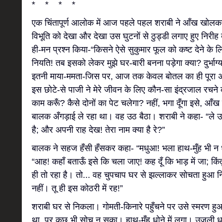
* * * *
एक चिंतापूर्ण आलोक में आज पहले पहल शराबी ने आँख खोलकर 
विभूति को देखा और देखा उस घुटनों से ठुड्डी लगाए हुए नि
ही-मन प्रश्न किया-“किसने ऐसे सुकुमार फूल को कष्ट देने के ल
नियति! तब इसको लेकर मुझे घर-बारी बनना पड़ेगा क्या? दुर्भाग्
इतनी माया-ममता-जिस पर, आज तक केवल बोतल का ही पूरा अधि
इस छोटे-से पाजी ने मेरे जीवन के लिए कौन-सा इंद्रजाल रचने 
काम करूँ? कैसे दोनों का पेट चलेगा? नहीं, भगा दूँगा इसे, आँख
बालक अँगड़ाई ले रहा था। वह उठ बैठा। शराबी ने कहा- “ले 
है; और अपनी राह देख! तेरा नाम क्या है रे?”
बालक ने सहज हँसी हँसकर कहा- “मधुआ! भला हाथ-मुँह भी न 
“आह! कहाँ बताऊँ इसे कि चला जाए! कह दूँ कि भाड़ में जा; कि
ही तो रहा है। तो... वह चुपचाप घर से झल्लाकर सोचता हुआ नि
नहीं। तू ही इस कोठरी में रह!”
शराबी घर से निकला। गोमती-किनारे पहुँचने पर उसे स्मरण हु
था, पर कुछ भी सोच न सका। हाथ-मुँह धोने में लगा। उजली