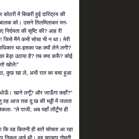
कोठरी में बिखरी हुई दारिद्रय की
रीह बालक को। उसने तिलमिलाकर मन-
िए निर्दयता की सृष्टि की? आह री
य! जिसे मैंने कभी सोचा भी न था। मेरी
कार था-इसका पक्ष क्यों लेने लगी?
का बेड़ा उठाया है? तब क्या करूँ? कोई
 तो खोले!”
उठ, कुछ खा ले, अभी रात का बचा हुआ
धोऊँ। खाने लगूँ? और जाऊँगा कहाँ?”
ंतु वह आज तक दु:ख की भठ्ठी में जलता
कला- “ले पाजी, अब यहाँ लौटूँगा ही
आ कि वह कितनी ही बातें सोचता आ रहा
 धूप निकल आई थी। वह चुपचाप गोमती