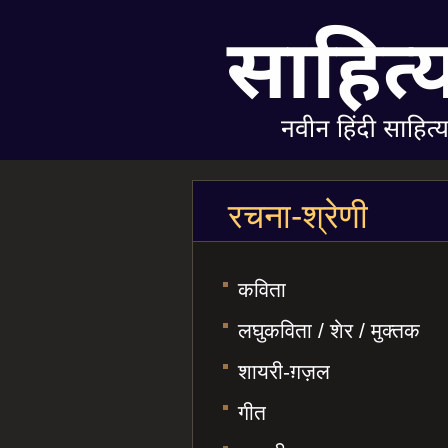
रचना-श्रेणी
कविता
लघुकविता / शेर / मुक्तक
शायरी-ग़ज़ल
गीत