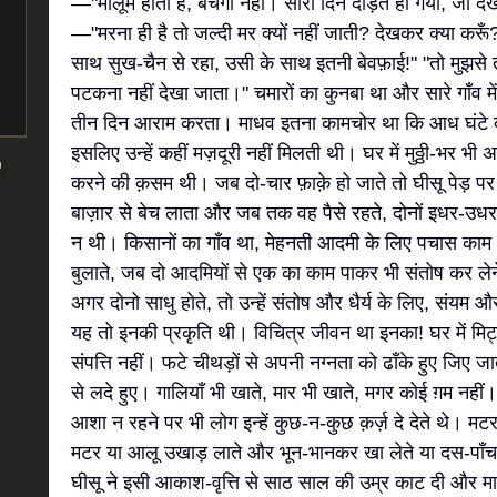
—"मालूम होता है, बचेगी नहीं। सारा दिन दौड़ते हो गया, जा 
—"मरना ही है तो जल्दी मर क्यों नहीं जाती? देखकर क्या करूँ?"
साथ सुख-चैन से रहा, उसी के साथ इतनी बेवफ़ाई!" "तो मुझस
पटकना नहीं देखा जाता।" चमारों का कुनबा था और सारे गाँव 
तीन दिन आराम करता। माधव इतना कामचोर था कि आध घंटे क
इसलिए उन्हें कहीं मज़दूरी नहीं मिलती थी। घर में मुठ्ठी-भर भ
करने की क़सम थी। जब दो-चार फ़ाक़े हो जाते तो घीसू पेड़ 
बाज़ार से बेच लाता और जब तक वह पैसे रहते, दोनों इधर-उधर म
न थी। किसानों का गाँव था, मेहनती आदमी के लिए पचास काम 
बुलाते, जब दो आदमियों से एक का काम पाकर भी संतोष कर ले
अगर दोनो साधु होते, तो उन्हें संतोष और धैर्य के लिए, संय
यह तो इनकी प्रकृति थी। विचित्र जीवन था इनका! घर में मिट्ट
संपत्ति नहीं। फटे चीथड़ों से अपनी नग्नता को ढाँके हुए जिए जात
से लदे हुए। गालियाँ भी खाते, मार भी खाते, मगर कोई ग़म नही
आशा न रहने पर भी लोग इन्हें कुछ-न-कुछ क़र्ज़ दे देते थे। मटर
मटर या आलू उखाड़ लाते और भून-भानकर खा लेते या दस-पाँ
घीसू ने इसी आकाश-वृत्ति से साठ साल की उम्र काट दी और मा