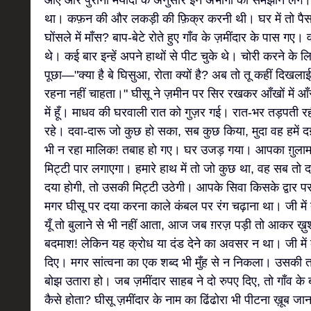
आए और पुरानी मर्यादा के अनुसार इन अभागों को समझाने लगे।
था। कफ़न की और लकड़ी की फ़िक्र करनी थी। घर में तो पैसा
घोंसले में माँस? बाप-बेटे रोते हुए गाँव के ज़मींदार के पास ग
थे। कई बार इन्हें अपने हाथों से पीट चुके थे। चोरी करने के
पूछा—"क्या है बे घिसुआ, रोता क्यों है? अब तो तू कहीं दिखलाई भ
रहना नहीं चाहता।" घीसू ने ज़मीन पर सिर रखकर आँखों में आँ
में हूँ। माधव की घरवाली रात को गुज़र गई। रात-भर तड़पती रह
रहे। दवा-दारू जो कुछ हो सका, सब कुछ किया, मुदा वह हमें द
भी न रहा मालिक! तबाह हो गए। घर उजड़ गया। आपका ग़ुला
मिट्टी पार लगाएगा। हमारे हाथ में तो जो कुछ था, वह सब तो 
दया होगी, तो उसकी मिट्टी उठेगी। आपके सिवा किसके द्वार प
मगर घीसू पर दया करना काले कंबल पर रंग चढ़ाना था। जी में त
यूँ तो बुलाने से भी नहीं आता, आज जब ग़रज़ पड़ी तो आकर ख़
बदमाश! लेकिन यह क्रोध या दंड देने का अवसर न था। जी में क
दिए। मगर सांत्वना का एक शब्द भी मुँह से न निकला। उसकी 
बोझ उतारा हो। जब ज़मींदार साहब ने दो रुपए दिए, तो गाँव 
कैसे होता? घीसू ज़मींदार के नाम का ढिंढोरा भी पीटना ख़ूब ज