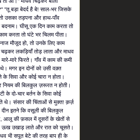
देख तो आ।" माधव चिढ़कर बोला
 "तू बड़ा बेदर्द है बे! साल-भर जिसके
े तो उसका तड़पना और हाथ-पाँव
में बदनाम। घीसू एक दिन काम करता तो
ाम करता तो घंटे भर चिलम पीता।
ी अनाज मौजूद हो, तो उनके लिए काम
पर चढ़कर लकड़ियाँ तोड़ लाता और माधव
ारे-मारे फिरते। गाँव में काम की कमी
थे। मगर इन दोनों को उसी वक़्त
ने के सिवा और कोई चारा न होता।
म और नियम की बिलकुल ज़रूरत न होती।
ी के दो-चार बर्तन के सिवा कोई
े थे। संसार की चिंताओं से मुक्त! क़र्ज़
ं। दीन इतने कि वसूली की बिलकुल
, आलू की फ़सल में दूसरों के खेतों से
च ऊख उखाड़ लाते और रात को चूसते।
धव भी सपूत बेटे की तरह बाप ही के