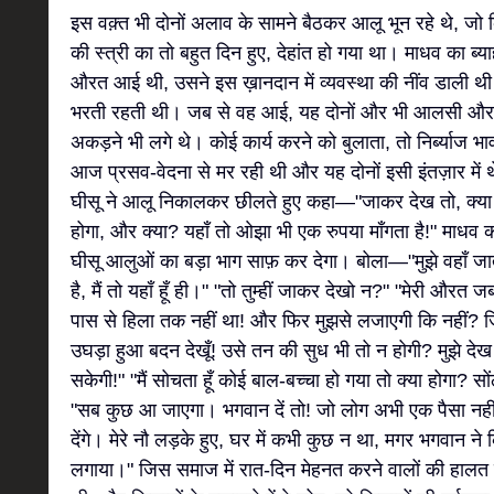
इस वक़्त भी दोनों अलाव के सामने बैठकर आलू भून रहे थे, जो
की स्त्री का तो बहुत दिन हुए, देहांत हो गया था। माधव का 
औरत आई थी, उसने इस ख़ानदान में व्यवस्था की नींव डाली थी औ
भरती रहती थी। जब से वह आई, यह दोनों और भी आलसी और
अकड़ने भी लगे थे। कोई कार्य करने को बुलाता, तो निर्ब्याज भा
आज प्रसव-वेदना से मर रही थी और यह दोनों इसी इंतज़ार में 
घीसू ने आलू निकालकर छीलते हुए कहा—"जाकर देख तो, क्या
होगा, और क्या? यहाँ तो ओझा भी एक रुपया माँगता है!" माधव क
घीसू आलुओं का बड़ा भाग साफ़ कर देगा। बोला—"मुझे वहाँ ज
है, मैं तो यहाँ हूँ ही।" "तो तुम्हीं जाकर देखो न?" "मेरी औरत
पास से हिला तक नहीं था! और फिर मुझसे लजाएगी कि नहीं? 
उघड़ा हुआ बदन देखूँ! उसे तन की सुध भी तो न होगी? मुझे द
सकेगी!" "मैं सोचता हूँ कोई बाल-बच्चा हो गया तो क्या होगा? सोंठ
"सब कुछ आ जाएगा। भगवान दें तो! जो लोग अभी एक पैसा नहीं द
देंगे। मेरे नौ लड़के हुए, घर में कभी कुछ न था, मगर भगवान ने
लगाया।" जिस समाज में रात-दिन मेहनत करने वालों की हालत