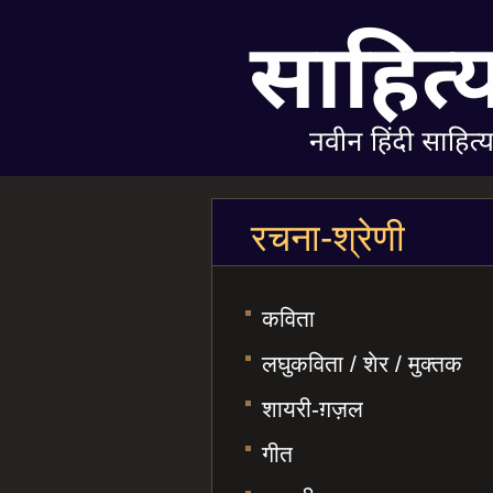
रचना-श्रेणी
कविता
लघुकविता / शेर / मुक्तक
शायरी-ग़ज़ल
गीत