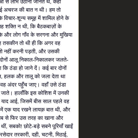
ाओं से लाभ उठाना जानते थे, कहीं
ना कोई अचरज की बात न थी। हम तो
े विचार-शून्य समूह में शामिल होने के
 यह शक्ति न थी, कि बैठकबाज़ों के
े और लोग गाँव के सरगना और मुखिया
 यह तसकीन तो थी ही कि अगर वह
 तो नहीं करनी पड़ती, और उसकी
े! दोनों आलू निकाल-निकालकर जलते-
ि ठंडा हो जाने दें। कई बार दोनों
ान, हलक और तालू को जला देता था
ि वह अंदर पहुँच जाए। वहाँ उसे ठंडा
 जाते। हालाँकि इस कोशिश में उनकी
त याद आई, जिसमें बीस साल पहले वह
 में एक याद रखने लायक़ बात थी, और
तब से फिर उस तरह का खाना और
ीं, सबको! छोटे-बड़े सबने पूरियाँ खाईं
सेदार तरकारी, दही, चटनी, मिठाई,