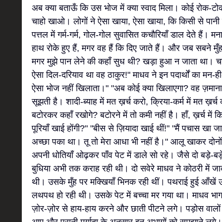
अब क्या बताऊँ कि उस भोज में क्या स्वाद मिला। कोई रोक-टोक 
चाहो खाओ। लोगों ने ऐसा खाया, ऐसा खाया, कि किसी से पानी 
पत्तल में गर्म-गर्म, गोल-गोल सुवासित कचौरियाँ डाल देते हैं। मन
हाथ रोके हुए हैं, मगर वह हैं कि दिए जाते हैं। और जब सबने म
मगर मुझे पान लेने की कहाँ सुध थी? खड़ा हुआ न जाता था
ऐसा दिल-दरियाव था वह ठाकुर!" माधव ने इन पदार्थों का मन-ह
ऐसा भोज नहीं खिलाता।" "अब कोई क्या खिलाएगा? वह ज़मान
सूझती है। शादी-ब्याह में मत ख़र्च करो, क्रिया-कर्म में मत ख़र्
बटोरकर कहाँ रखोगे? बटोरने में तो कमी नहीं है। हाँ, ख़र्च में
पूरियाँ खाई होंगी?" "बीस से ज़ियादा खाई थीं!" "मैं पचास खा ज
अच्छा पका था। तू तो मेरा आधा भी नहीं है।" आलू खाकर दोनों
अपनी धोतियाँ ओढ़कर पाँव पेट में डाले सो रहे। जैसे दो बड़े-बड़
बुधिया अभी तक कराह रही थी। दो सवेरे माधव ने कोठरी में जा
थी। उसके मुँह पर मक्खियाँ भिनक रही थीं। पथराई हुई आँखें ऊ
लथपथ हो रही थी। उसके पेट में बच्चा मर गया था। माधव भाग
ज़ोर-ज़ोर से हाय-हाय करने और छाती पीटने लगे। पड़ोस वालों ने