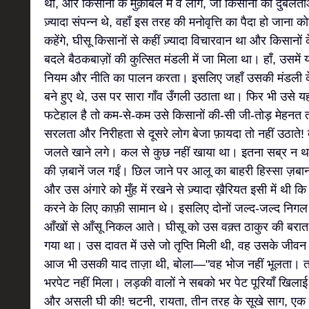
थी, और किसानों के मुक़ाबले में वे लोग, जो किसानों की दुर्बलत
ज़्यादा संपन्न थे, वहाँ इस तरह की मनोवृत्ति का पैदा हो जा
कहेंगे, घीसू किसानों से कहीं ज़्यादा विचारवान था और किसानों क
बदले बैठकबाज़ों की कुत्सित मंडली में जा मिला था। हाँ, उसमें
नियम और नीति का पालन करता। इसलिए जहाँ उसकी मंडली क
बने हुए थे, उस पर सारा गाँव उँगली उठाता था। फिर भी उसे
फटेहाल है तो कम-से-कम उसे किसानों की-सी जी-तोड़ मेहनत
सरलता और निरीहता से दूसरे लोग बेजा फ़ायदा तो नहीं उठात
जलते खाने लगे। कल से कुछ नहीं खाया था। इतना सब्र न था क
की ज़बानें जल गईं। छिल जाने पर आलू का बाहरी हिस्सा ज़ब
और उस अंगारे को मुँह में रखने से ज़्यादा ख़ैरियत इसी में थी क
करने के लिए काफ़ी सामान थे। इसलिए दोनों जल्द-जल्द निगल
आँखों से आँसू निकल आते। घीसू को उस वक़्त ठाकुर की बरा
गया था। उस दावत में उसे जो तृप्ति मिली थी, वह उसके जीवन
आज भी उसकी याद ताज़ा थी, बोला—"वह भोज नहीं भूलता। 
भरपेट नहीं मिला। लड़की वालों ने सबको भर पेट पूरियाँ खिलाई थ
और असली घी की! चटनी, रायता, तीन तरह के सूखे साग, एक र