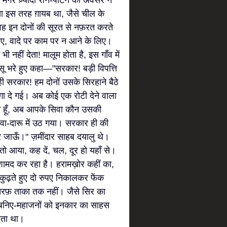
 मगर ज़्यादा रोने-पीटने का अवसर न
 इस तरह ग़ायब था, जैसे चील के
ए। वह इन दोनों की सूरत से नफ़रत करते
 लिए, वादे पर काम पर न आने के लिए।
ी नहीं देता! मालूम होता है, इस गाँव में
सू भरे हुए कहा—"सरकार! बड़ी विपत्ति
ी सरकार! हम दोनों उसके सिरहाने बैठे
ग़ा दे गई। अब कोई एक रोटी देने वाला
म हूँ, अब आपके सिवा कौन उसकी
दवा-दारू में उठ गया। सरकार ही की
र जाऊँ।" ज़मींदार साहब दयालु थे।
ो आया, कह दें, चल, दूर हो यहाँ से।
ुशामद कर रहा है। हरामख़ोर कहीं का,
ुढ़ते हुए दो रुपए निकालकर फेंक
तरफ़ ताका तक नहीं। जैसे सिर का
के बनिए-महाजनों को इनकार का साहस
ानता था।