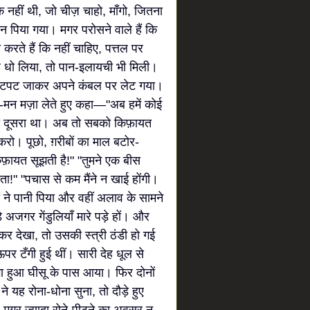
नहीं थी, जो चीज़ चाहो, माँगो, जितना
न पिया गया। मगर परोसने वाले हैं कि
ा करते हैं कि नहीं चाहिए, पत्तल पर
ुँह धो लिया, तो पान-इलायची भी मिली।
। चटपट जाकर अपने कंबल पर लेट गया।
ी-मन मज़ा लेते हुए कहा—"अब हमें कोई
ा दूसरा था। अब तो सबको किफ़ायत
च करो। पूछो, ग़रीबों का माल बटोर-
 किफ़ायत सूझती है!" "तुमने एक बीस
ाता!" "पचास से कम मैंने न खाई होंगी।
 ने पानी पिया और वहीं अलाव के सामने
े अजगर गेंडुलियाँ मारे पड़े हों। और
कर देखा, तो उसकी स्त्री ठंडी हो गई
पर टँगी हुई थीं। सारी देह धूल से
ा हुआ घीसू के पास आया। फिर दोनों
 यह रोना-धोना सुना, तो दौड़े हुए