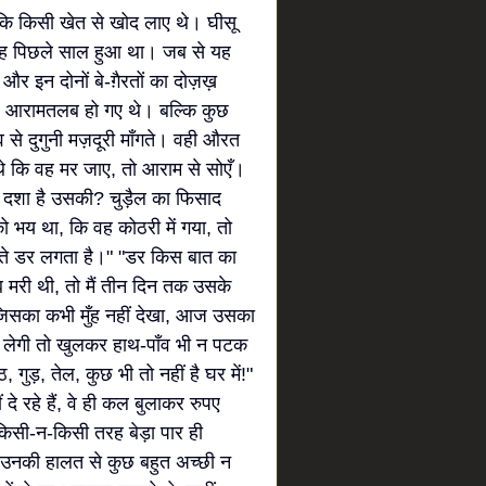
 कि किसी खेत से खोद लाए थे। घीसू
ब्याह पिछले साल हुआ था। जब से यह
र इन दोनों बे-ग़ैरतों का दोज़ख़
 आरामतलब हो गए थे। बल्कि कुछ
व से दुगुनी मज़दूरी माँगते। वही औरत
थे कि वह मर जाए, तो आराम से सोएँ।
 दशा है उसकी? चुड़ैल का फिसाद
ो भय था, कि वह कोठरी में गया, तो
ाते डर लगता है।" "डर किस बात का
 जब मरी थी, तो मैं तीन दिन तक उसके
जिसका कभी मुँह नहीं देखा, आज उसका
ेख लेगी तो खुलकर हाथ-पाँव भी न पटक
, गुड़, तेल, कुछ भी तो नहीं है घर में!"
े रहे हैं, वे ही कल बुलाकर रुपए
 किसी-न-किसी तरह बेड़ा पार ही
 उनकी हालत से कुछ बहुत अच्छी न