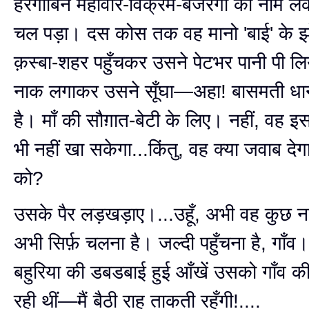
हरगोबिन महावीर-विक्रम-बजरंगी का नाम ले
चल पड़ा। दस कोस तक वह मानो 'बाई' के झो
क़स्बा-शहर पहुँचकर उसने पेटभर पानी पी लिय
नाक लगाकर उसने सूँघा—अहा! बासमती धान
है। माँ की सौग़ात-बेटी के लिए। नहीं, वह इस
भी नहीं खा सकेगा...किंतु, वह क्या जवाब देगा
को?
उसके पैर लड़खड़ाए।...उहूँ, अभी वह कुछ न
अभी सिर्फ़ चलना है। जल्दी पहुँचना है, गाँव।
बहुरिया की डबडबाई हुई आँखें उसको गाँव 
रही थीं—मैं बैठी राह ताकती रहूँगी!....