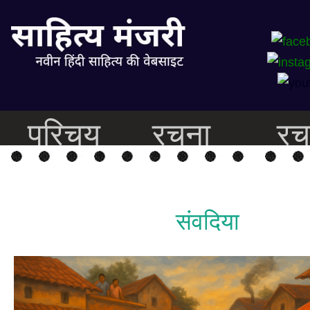
परिचय
रचना
रच
संवदिया