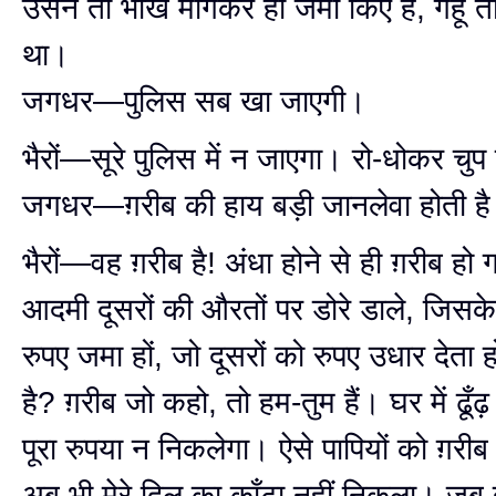
उसने तो भीख माँगकर ही जमा किए हैं, गेहूँ त
था।
जगधर—पुलिस सब खा जाएगी।
भैरों—सूरे पुलिस में न जाएगा। रो-धोकर चु
जगधर—ग़रीब की हाय बड़ी जानलेवा होती ह
भैरों—वह ग़रीब है! अंधा होने से ही ग़रीब हो
आदमी दूसरों की औरतों पर डोरे डाले, जिसके
रुपए जमा हों, जो दूसरों को रुपए उधार देता 
है? ग़रीब जो कहो, तो हम-तुम हैं। घर में ढू
पूरा रुपया न निकलेगा। ऐसे पापियों को ग़री
अब भी मेरे दिल का काँटा नहीं निकला। जब 