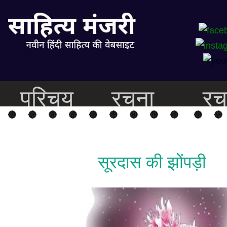
परिचय
रचना
रच
सूरदास की झोंपड़ी