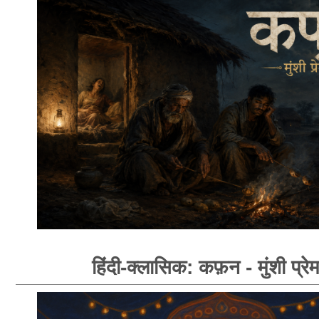
हिंदी-क्लासिक: कफ़न - मुंशी प्रे