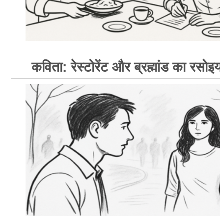
कविता: रेस्टोरेंट और ब्रह्मांड का रसोइय