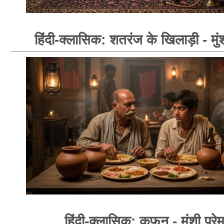
हिंदी-क्लासिक: शतरंज के खिलाड़ी - मुंश
हिंदी-क्लासिक: कफन - मुंशी प्रे