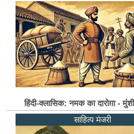
हिंदी-क्लासिक: नमक का दारोग़ा - मुंशी