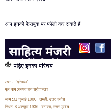
आप इनको फेसबुक पर फॉलो कर सकते हैं
पढ़िए इनका परिचय
उपनाम :'प्रेमचंद'
मूल नाम :धनपत राय श्रीवास्तव
जन्म :31 जुलाई 1880 | लमही, उत्तर प्रदेश
निधन :8 अक्तूबर 1936 | बनारस, उत्तर प्रदेश