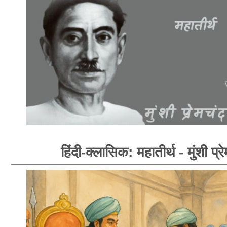
हिंदी-क्लासिक: महातीर्थ - मुंशी प्र