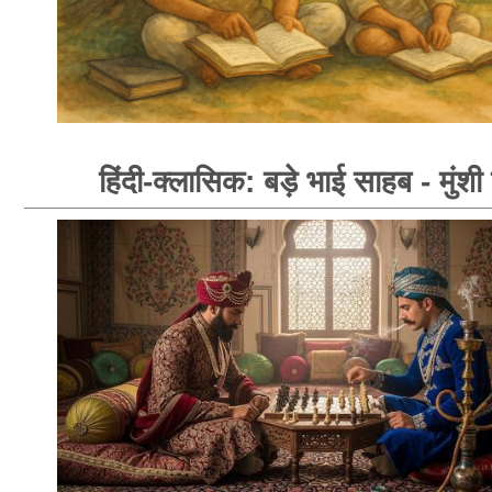
हिंदी-क्लासिक: बड़े भाई साहब - मुंशी 