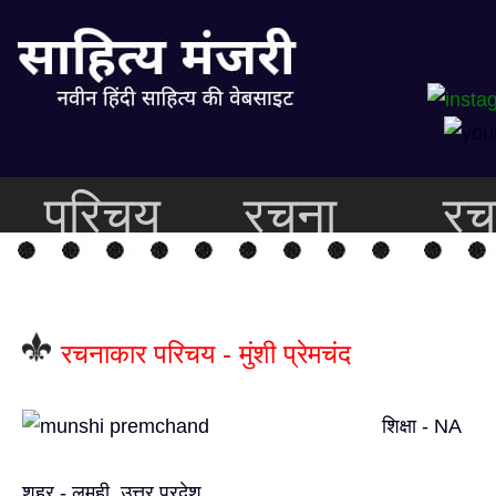
परिचय
रचना
रच
रचनाकार परिचय - मुंशी प्रेमचंद
शिक्षा - NA
शहर - लमही, उत्तर प्रदेश