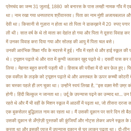
प्रेमचंद का जन्म 31 जुलाई, 1880 को बनारस के पास लमही नामक गाँव में एक
था। नाम रखा गया धनपतराय श्रीवास्तव। पिता का नाम मुंशी अजायबलाल और
देवी था। किसानी से गुज़ारा न होता था तो पिता ने डाकख़ाने में 20 रुपए पगार
ली थी। सात वर्ष के थे तो माता का देहांत हो गया और पिता ने दूसरा विवाह क
में उनका विवाह करा दिया गया और सोलह की आयु में पिता चल बसे।
उनकी आरंभिक शिक्षा गाँव के मदरसे में हुई। गाँव में रहते थे और हाई स्कूल क
थे। ट्यूशन पढ़ाते थे और रात में कुप्पी जलाकर ख़ुद पढ़ते थे। दसवीं पास कर 
लिया। मेहनत बहुत करनी पड़ती थी। हिसाब की परीक्षा में दो बार फ़ेल हुए। फि
एक वकील के लड़के को ट्यूशन पढ़ाते थे और अस्तबल के ऊपर कच्ची कोठरी मे
का चस्का पहले ही लग चुका था। उन्होंने स्वयं लिखा है, ‘‘इस वक़्त मेरी उम्र
होगी। हिंदी बिल्कुल न जानता था। उर्दू के उपन्यास पढ़ने का उन्माद था... उन दिन
रहते थे और मैं भी वहीं के मिशन स्कूल में आठवीं में पढ़ता था, जो तीसरा दरज
एक बुकसेलर बुद्धिलाल नाम का रहता था। मैं उसकी दूकान पर सारे दिन तो बै
उसकी दूकान से अँग्रेज़ी पुस्तकों की कुंजियाँ और नोट्स लेकर अपने स्कूल के 
करता था और इसकी एवज़ में उपन्यास दूकान से घर लाकर पढ़ता था। दो-तीन वर्षों