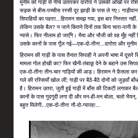
मुनीम को गाड़ी से नीचे उतारकर दारोग़ा ने उसकी आँखों पर रो
सड़क से बीस-पच्चीस रस्सी दूर झाड़ी के पास ले गए। गाड़ीवान और
सिपाहियों का पहरा!...हिरामन समझ गया, इस बार निस्तार नही
लेकिन उसके बैल? न जाने कितने दिनों तक बिना चारा-पानी के 
प्यासे। फिर नीलाम हो जाएँगे। भैया और भौजी को वह मुँह नही
उसके कानों के पास गूँज गई—एक-दो-तीन!...दारोग़ा और मुनीम 
हिरामन की गाड़ी के पास तैनात सिपाही ने अपनी भाषा में दूसरे स
मामला गोल होखी का? फिर खैनी-तंबाकू देने के बहाने उस सिप
एक-दो-तीन! तीन-चार गाड़ियों की आड़। हिरामन ने फ़ैसला कर ल
गले की रस्सियाँ खोल लीं; गाड़ी पर बैठे-बैठे दोनों को जुड़वाँ ब
है। हिरामन उतरा, जुती हुई गाड़ी में बाँस की टिकटी लगाकर बैलो
कानों के पास गुदगुदी लगा दी और मन-ही-मन बोला, चलो भैयन्,
बहुत मिलेगी...एक-दो-तीन! नौ-दो-ग्यारह!...