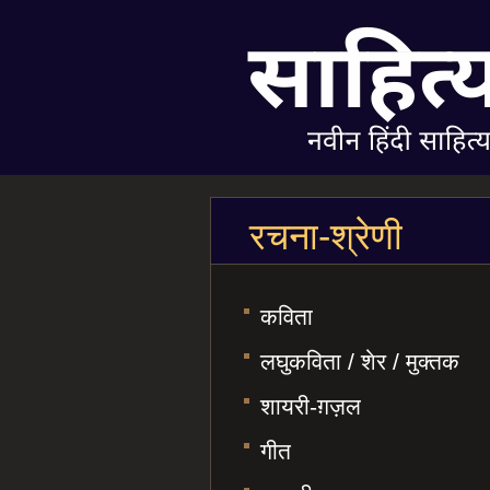
रचना-श्रेणी
कविता
लघुकविता / शेर / मुक्तक
शायरी-ग़ज़ल
गीत