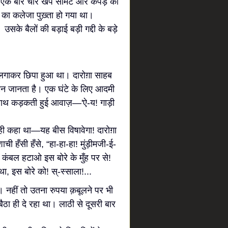
! एक बार चार खेप सीमेंट और कपड़े की
न का कलेजा पुख़्ता हो गया था।
सके बैलों की बड़ाई बड़ी गद्दी के बड़े
ी लगाकर छिपा हुआ था। दारोग़ा साहब
रामन जानता है। एक घंटे के लिए आदमी
 साथ कड़कती हुई आवाज़—'ऐ-य! गाड़ी
ी कहा था—यह बीस विषावेगा! दारोग़ा
ी हँसी हँसे, “हा-हा-हा! मुंड़ीमजी-ई-
ए! कंबल हटाओ इस बोरे के मुँह पर से!
था, इस बोरे को! स्-स्साला!...
 नहीं तो उतना रुपया क़बूलने पर भी
ैठा ही दे रहा था। लाठी से दूसरी बार