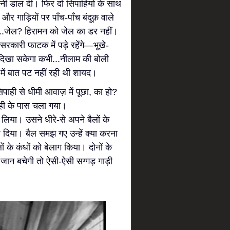
शनी डाल दी। फिर दो सिपाहियों के साथ
 गाड़ियों पर पाँच-पाँच बंदूक़ वाले
ं...जेल? हिरामन को जेल का डर नहीं।
सरकारी फाटक में पड़े रहेंगे—भूखे-
ं दिखा सकेगा कभी...नीलाम की बोली
में बात पट नहीं रही थी शायद।
िपाही से धीमी आवाज़ में पूछा, का हो?
ाही के पास चला गया।
िया। उसने धीरे-से अपने बैलों के
ाँध दिया। बैल समझ गए उन्हें क्या करना
ं के कंधों को बेलाग किया। दोनों के
 जान बचेगी तो ऐसी-ऐसी सग्गड़ गाड़ी