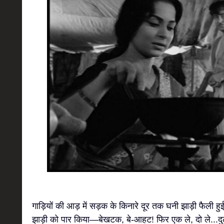
गाड़ियों की आड़ में सड़क के किनारे दूर तक घनी झाड़ी फैली हुई
झाड़ी को पार किया—बेखटक, बे-आहट! फिर एक ले, दो ले...दु