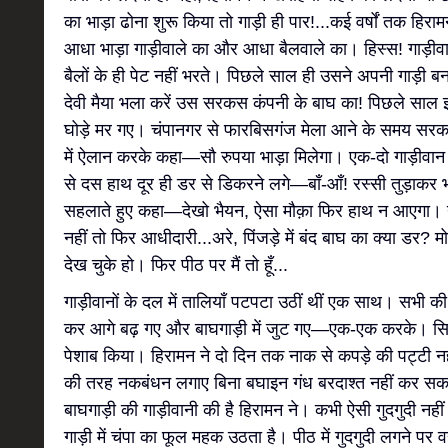
का भाड़ा ढोना शुरू किया तो गाड़ी ही पार!...कई वर्षों तक हिरा
आधा भाड़ा गाड़ीवाले का और आधा बैलवाले का। हिस्स! गाड़ीवान
बैलों के ही पेट नहीं भरते। पिछले साल ही उसने अपनी गाड़ी ब
देवी मैया भला करें उस सरकस कंपनी के बाघ का! पिछले साल इसी 
घोड़े मर गए। चंपानगर से फारबिसगंज मेला आने के समय सरकस 
में ऐलान करके कहा—सौ रुपया भाड़ा मिलेगा। एक-दो गाड़ीवान 
से दस हाथ दूर ही डर से डिकरने लगे—बाँ-आँ! रस्सी तुड़ाकर भ
सहलाते हुए कहा—देखो भैयन, ऐसा मौक़ा फिर हाथ न आएगा। यह
नहीं तो फिर आधीदारी...अरे, पिंजड़े में बंद बाघ का क्या डर? मोर
देख चुके हो। फिर पीठ पर मैं तो हूँ...
गाड़ीवानों के दल में तालियाँ पटपटा उठीं थीं एक साथ। सभी की
कर आगे बढ़ गए और बाघगाड़ी में जुट गए—एक-एक करके। सिर्फ़ 
पेशाब किया। हिरामन ने दो दिन तक नाक से कपड़े की पट्टी नही
की तरह नकबंधन लगाए बिना बघाइन गंध बरदाश्त नहीं कर स
बाघगाड़ी की गाड़ीवानी की है हिरामन ने। कभी ऐसी गुदगुदी न
गाड़ी में चंपा का फूल महक उठता है। पीठ में गुदगुदी लगने पर 