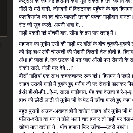
कंट्रोल का ज़माना! हिरामन कभी भूल सकता है उस ज़माने को
गाँठों से भरी गाड़ी, जोगबनी में विराटनगर पहुँचने के बाद हिराम
फारबिसगंज का हर चोर-व्यापारी उसको पक्का गाड़ीवान मानता। उ
सेठ जी ख़ुद करते, अपनी भाषा में…
गाड़ी पकड़ी गई पाँचवीं बार, सीमा के इस पार तराई में।
महाजन का मुनीम उसी की गाड़ी पर गाँठों के बीच चुक्की-मुक्क
की डेढ़ हाथ लंबी चोरबत्ती की रोशनी कितनी तेज़ होती है, हि
अंधा हो जाता है, एक छटक भी पड़ जाए आँखों पर! रोशनी के
रोको! साले, गोली मार देंगे…!'
बीसों गाड़ियाँ एक साथ कचकचाकर रुक गईं। हिरामन ने पहले ह
साहब उसकी गाड़ी में दुबके हुए मुनीम जी पर रोशनी डालकर पिशाच
ई-ई! ही-ही-ही!...ऐ-य, साला गाड़ीवान, मुँह क्या देखता है रे-ए-
हाथ की छोटी लाठी से मुनीम जी के पेट में खोंचा मारते हुए कहा 
बहुत पुरानी अखज-अदावत होगी दारोग़ा साहब और मुनीम जी में।
पुलिस-दरोग़ा का मन न डोले भला! चार हज़ार तो गाड़ी पर बैठा-ब
खोंचा मारा दारोग़ा ने। पाँच हज़ार! फिर खोंचा—उतरो पहले।