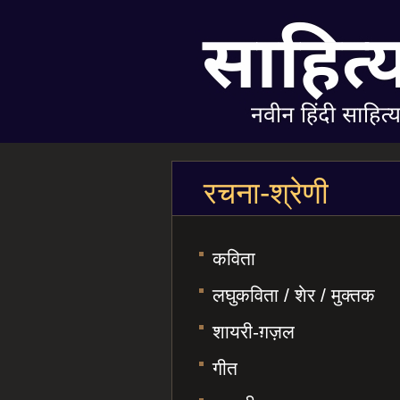
रचना-श्रेणी
कविता
लघुकविता / शेर / मुक्तक
शायरी-ग़ज़ल
गीत