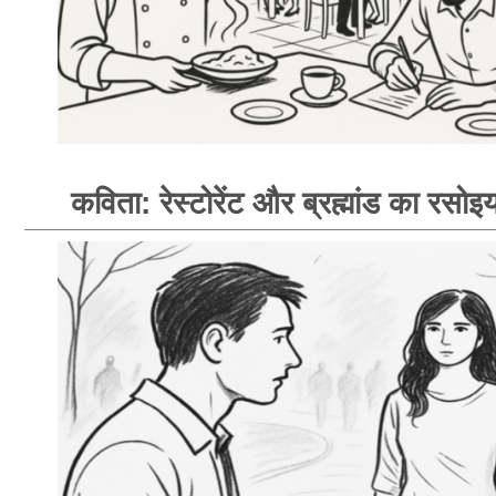
कविता: रेस्टोरेंट और ब्रह्मांड का रसोइय