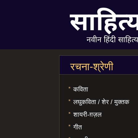
रचना-श्रेणी
कविता
लघुकविता / शेर / मुक्तक
शायरी-ग़ज़ल
गीत