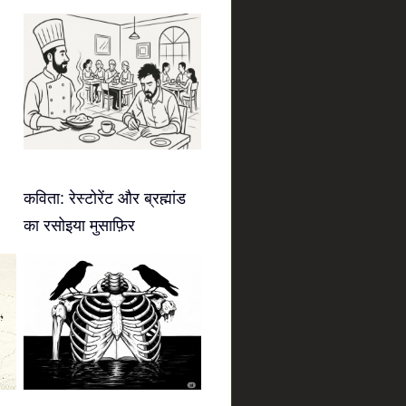
कविता: रेस्टोरेंट और ब्रह्मांड
का रसोइया मुसाफ़िर