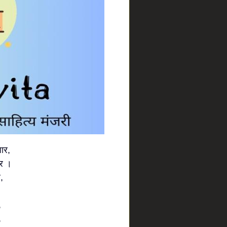
ार,
ार ।
,
,
,