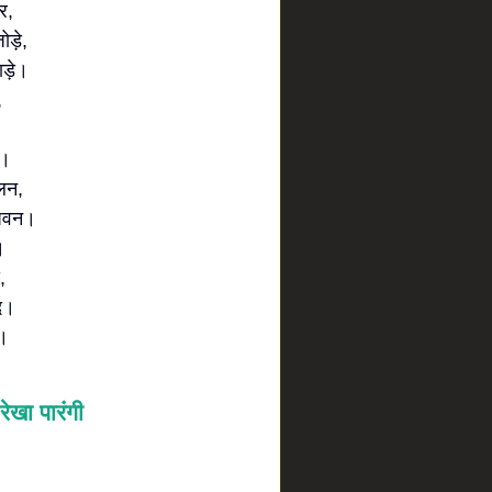
र,
ड़े,
ड़े।
,
,।
लन,
पवन।
।
,
द।
र।
रेखा पारंगी