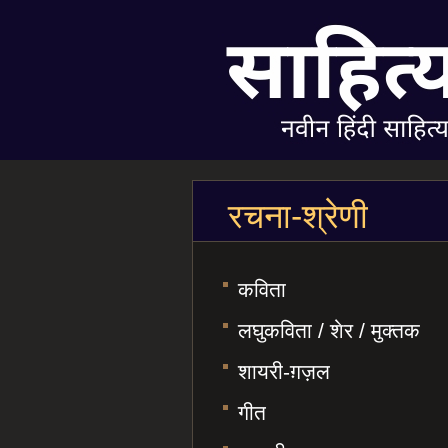
रचना-श्रेणी
कविता
लघुकविता / शेर / मुक्तक
शायरी-ग़ज़ल
गीत