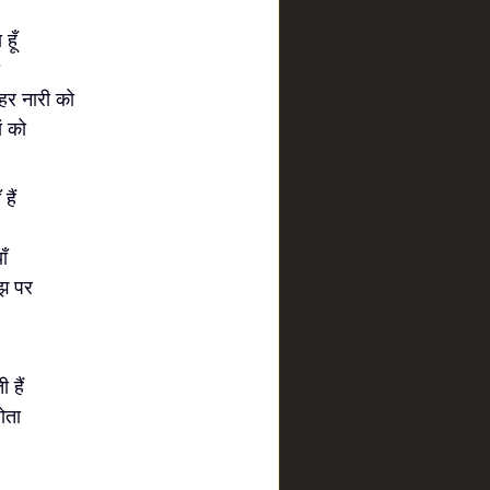
हूँ
 हर नारी को
ं को
हैं
ाँ
ुझ पर
 हैं
ोता