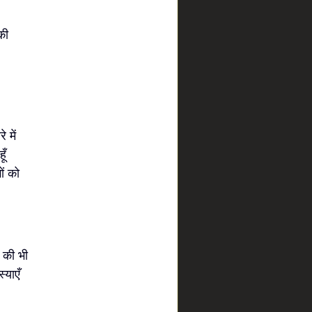
की
े में
ूँ
ं को
ल की भी
्याएँ