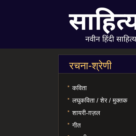
रचना-श्रेणी
कविता
लघुकविता / शेर / मुक्तक
शायरी-ग़ज़ल
गीत