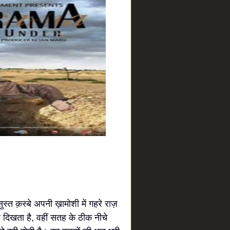
सुस्त क़स्बे अपनी ख़ामोशी में गहरे राज़
दिखता है, वहीं सतह के ठीक नीचे