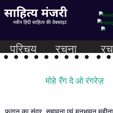
परिचय
रचना
रच
मोहे रँग दे ओ रंगरेज़
फागुन का सुंदर, सुहावना एवं मनभावन महीन