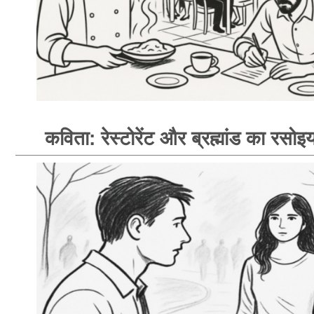
कविता: रेस्टोरेंट और ब्रह्मांड का रसोइय