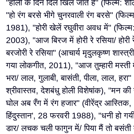
"होली के दिन दिल खिल जाते हैं" (फिल्म: श
"हो रंग बरसे भीगे चुनरवाली रंग बरसे" (फिल
1981), "होरी खेलें रघुवीरा अवध में" (फिल्म
2003), "आज बिरज में होरी रे रसिया/ होरी र
बरजोरी रे रसिया" (आचार्य मृदुलकृष्ण शास्त्री 
गया लोकगीत, 2011), "आज तुम्हारी मस्ती में
भरा/ लाल, गुलाबी, बासंती, पीला, लाल, हरा"
श्रीवास्तव, देशबंधु होली विशेषांक), "मन की ग
घोल अब रँग में रंग हजार" (वीरेंद्र आस्तिक,
हिंदुस्तान', 28 फरवरी 1988), "धनी हो गय
डार/ लचक चली फागुन में/ पिया मैं तो बसंत