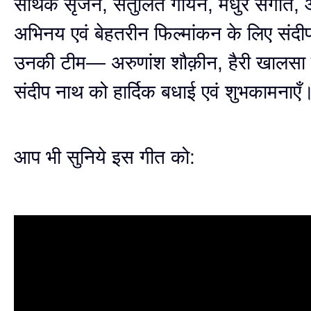
सार्थक सृजन, संतुलित गायन, मधुर संगीत,
अभिनय एवं बेहतरीन फिल्मांकन के लिए संद
उनकी टीम— अरुणांश शौक़ीन, हैरी खालसा ए
संदीप नाथ को हार्दिक बधाई एवं शुभकामनाए
आप भी सुनिये इस गीत को: