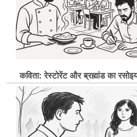
कविता: रेस्टोरेंट और ब्रह्मांड का रसोइय