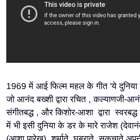
1969 में आई फिल्म महल के गीत 'ये दुनिया वाल
जो आनंद बख्शी द्वारा रचित , कल्याणजी-आनंद
संगीतबद्ध , और किशोर-आशा द्वारा स्वरबद्ध
में भी इसी दुनिया के डर के मारे राजेश (देवा
(आशा पारेख) शर्माते, घबराते, सकुचाते अप