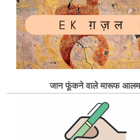
जान फूंकने वाले मारूफ आल