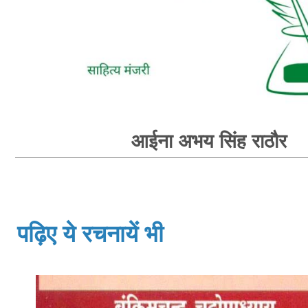
आईना अभय सिंह राठौर
पढ़िए ये रचनायें भी