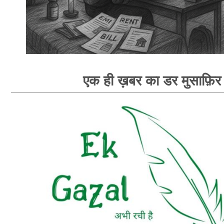
एक ही ख़बर का डर मुसाफ़िर