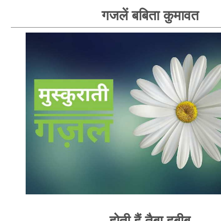
गजलें बबिता कुमावत
होती हैं तैबा हबीब