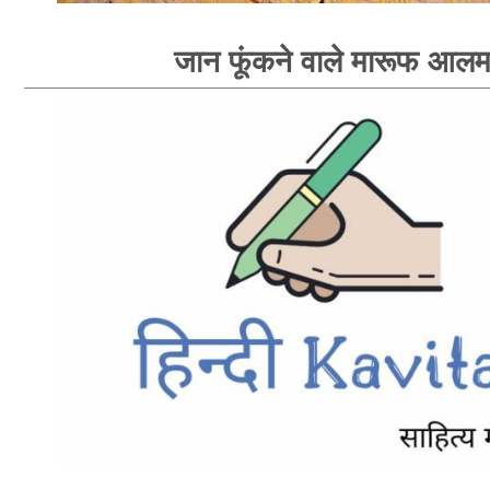
जान फूंकने वाले मारूफ आल