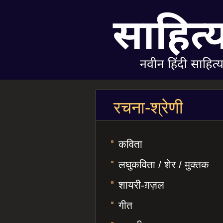
रचना-श्रेणी
कविता
लघुकविता / शेर / मुक्तक
शायरी-ग़ज़ल
गीत