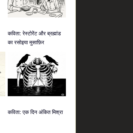
कविता: रेस्टोरेंट और ब्रह्मांड
का रसोइया मुसाफ़िर
कविता: एक दिन अंकित मिश्रा