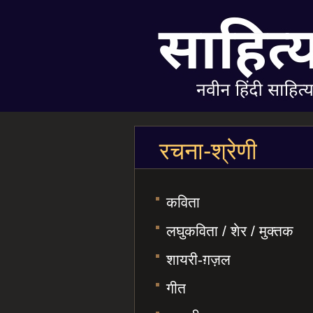
रचना-श्रेणी
कविता
लघुकविता / शेर / मुक्तक
शायरी-ग़ज़ल
गीत