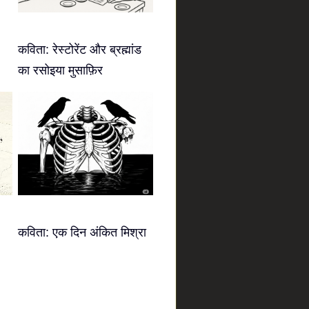
कविता: रेस्टोरेंट और ब्रह्मांड
का रसोइया मुसाफ़िर
कविता: एक दिन अंकित मिश्रा