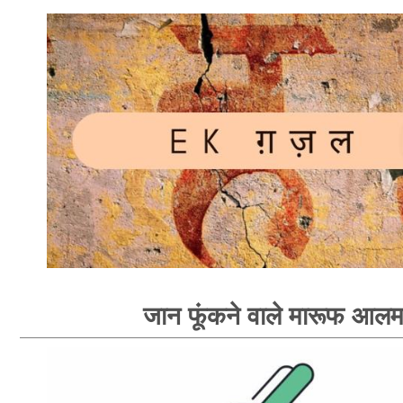
जान फूंकने वाले मारूफ आल