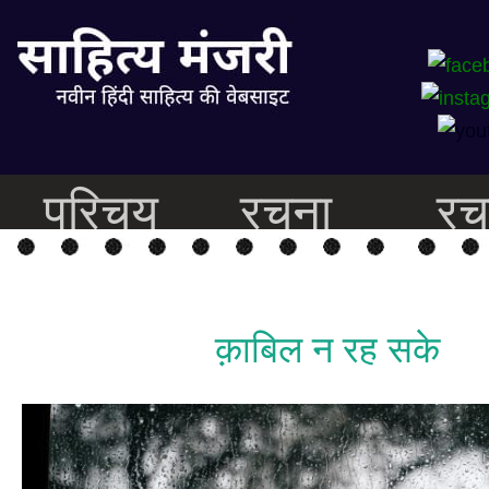
परिचय
रचना
रच
क़ाबिल न रह सके