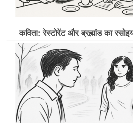
कविता: रेस्टोरेंट और ब्रह्मांड का रसोइय