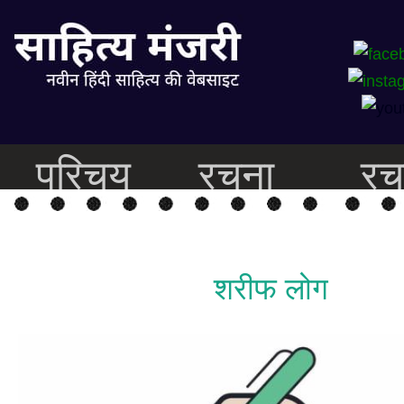
परिचय
रचना
रच
शरीफ लोग