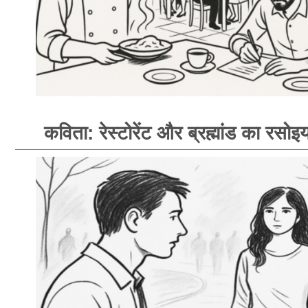
कविता: रेस्टोरेंट और ब्रह्मांड का रसोइय