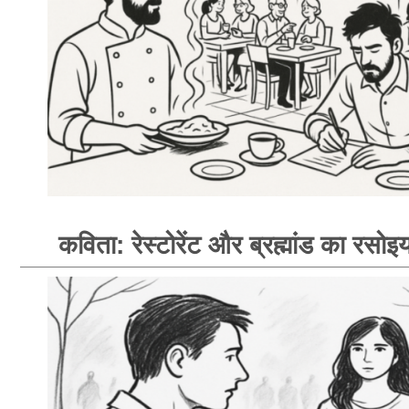
कविता: रेस्टोरेंट और ब्रह्मांड का रसोइय