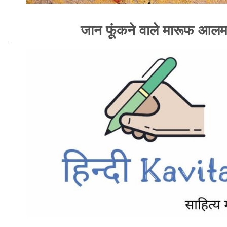
जान फूंकने वाले मारूफ आल