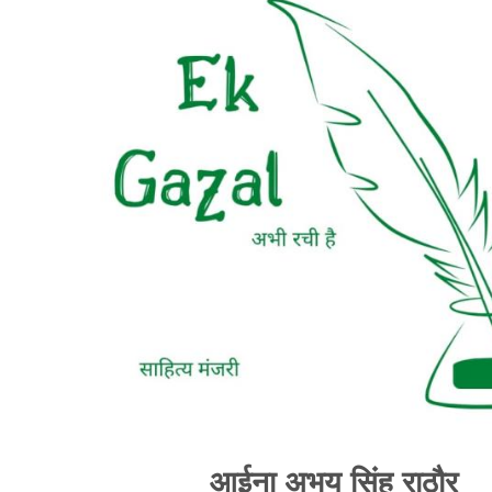
आईना अभय सिंह राठौर