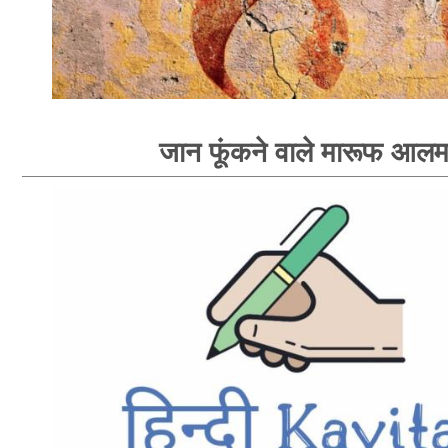
जान फूंकने वाले मारूफ आल