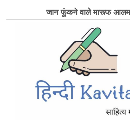
जान फूंकने वाले मारूफ आल