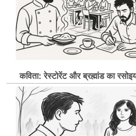
कविता: रेस्टोरेंट और ब्रह्मांड का रसोइय