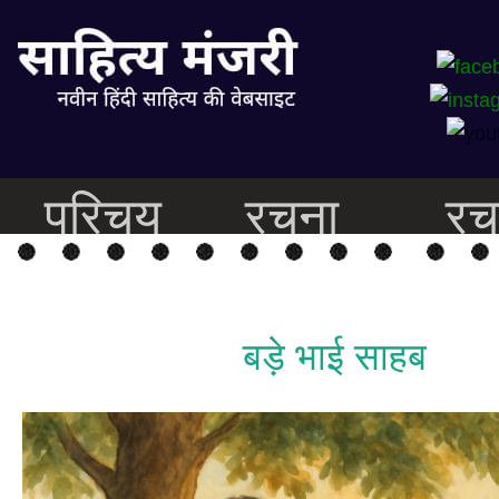
परिचय
रचना
रच
बड़े भाई साहब