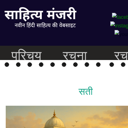
परिचय
रचना
रच
सती