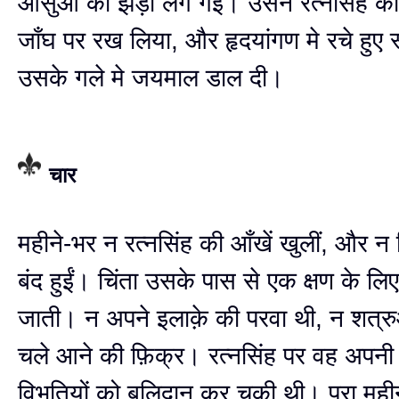
आँसुओं की झड़ी लग गई। उसने रत्नसिंह क
जाँघ पर रख लिया, और हृदयांगण मे रचे हुए स्
उसके गले मे जयमाल डाल दी।
चार
महीने-भर न रत्नसिंह की आँखें खुलीं, और न च
बंद हुईं। चिंता उसके पास से एक क्षण के लि
जाती। न अपने इलाक़े की परवा थी, न शत्रुओ
चले आने की फ़िक्र। रत्नसिंह पर वह अपनी
विभूतियों को बलिदान कर चुकी थी। पूरा मही