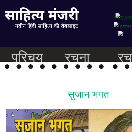
परिचय
रचना
रच
सुजान भगत