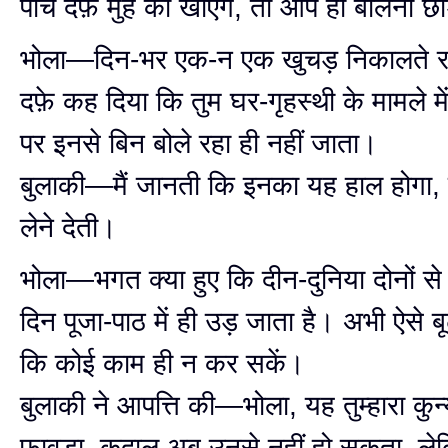
पाँच दफ़े मुँह की खाएँगे, तो आप ही बोलना छो
भोला—दिन-भर एक-न एक खुचड़ निकालते रहत
दफ़े कह दिया कि तुम घर-गृहस्थी के मामले मे
पर इनसे बिन बोले रहा ही नहीं जाता।
बुलाकी—मैं जानती कि इनका यह हाल होगा, त
लेने देती।
भोला—भगत क्या हुए कि दीन-दुनिया दोनों स
दिन पूजा-पाठ में ही उड़ जाता है। अभी ऐसे बू
कि कोई काम ही न कर सकें।
बुलाकी ने आपत्ति की—भोला, यह तुम्हारा कुन
फावड़ा, कुदाल अब उनसे नहीं हो सकता, ले